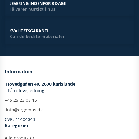
LEVERING INDENFOR 3 DAGE
Få varer hurtigt i hus
KVALITETSGARANTI
Kun de bedste materialer
Information
Hovedgaden 40,
2690 karlslunde
– Få rutevejledning
+45 25 23 05 15
​
info@ergomus.dk
CVR: 41404043
Kategorier
Alle produkter