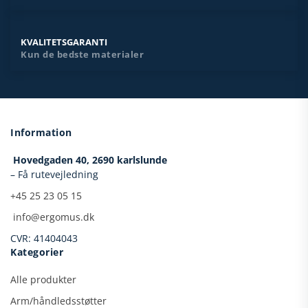
KVALITETSGARANTI
Kun de bedste materialer
Information
Hovedgaden 40,
2690 karlslunde
– Få rutevejledning
+45 25 23 05 15
​
info@ergomus.dk
CVR: 41404043
Kategorier
Alle produkter
Arm/håndledsstøtter