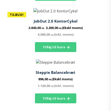
TILBUD!
JobOut 2.0 KontorCykel
Den
Den
3.840,00
3.200,00
(Ekskl moms)
KR.
KR.
oprindelige
aktuelle
4.000,00
(Inkl. moms)
KR.
pris
pris
var:
er:
Tilføj til kurv
3.840,00 kr..
3.200,00 kr..
Steppie Balancebræt
896,00
(Ekskl moms)
KR.
1.120,00
(Inkl. moms)
KR.
Tilføj til kurv