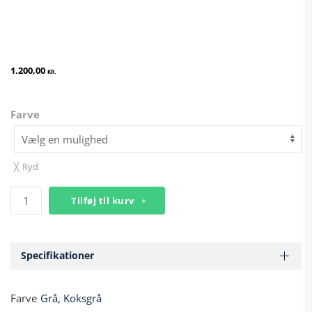
1.200,00
KR.
Farve
Ryd
Balancebold
Tilføj til kurv
Design
fra
JobOut​
antal
Specifikationer
Farve
Grå, Koksgrå