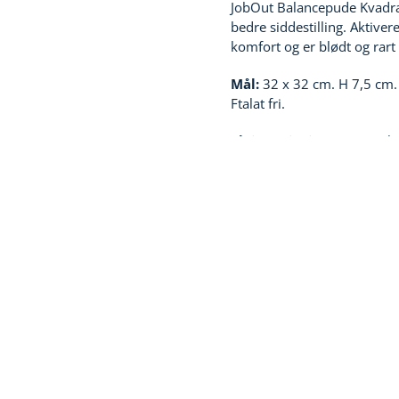
JobOut Balancepude Kvadrat
Tastaturer
Logikeyboard
bedre siddestilling. Aktive
Stole
Steppie
komfort og er blødt og rart a
Træningudstyr
Sandberg
Mål:
32 x 32 cm. H 7,5 cm. 
Vandflasker
RGO
Ftalat fri.
RollerMouse
Plejeanvisninger:
Kemisk 
Optapad
Mousetrapper
440,00
(Ekskl moms)
KR.
550,00
(Inkl. moms)
KR.
Balancepude
Tilføj til 
Kvadratisk
Design
fra
JobOut​
Del produktet med en d
mørkegrå
antal