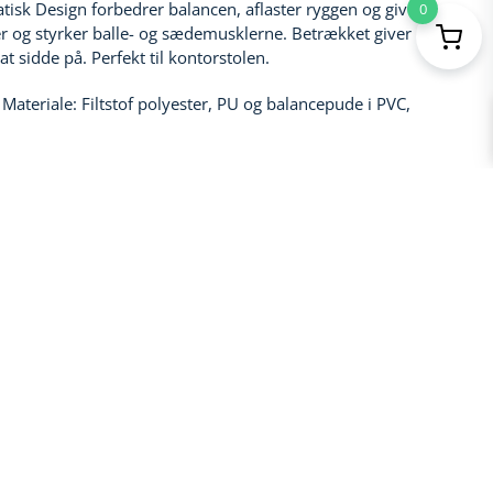
isk Design forbedrer balancen, aflaster ryggen og giver en
0
rer og styrker balle- og sædemusklerne. Betrækket giver øget
t sidde på. Perfekt til kontorstolen.​
Materiale: Filtstof polyester, PU og balancepude i PVC,
rens
kurv
u kender