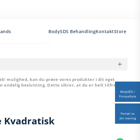
rands
BodySDS Behandling
Kontakt
Store
n
øb’ mulighed, kan du prøve vores produkter i dit eget
n endelig beslutning. Dette sikrer, at du er helt tilfreds
BodySDS /
Firmaaftale
Fortæl os
 Kvadratisk
din mening