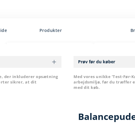
side
Produkter
B
Arm/håndledsstøtter
3M
Prøv før du køber
Balancebolde
Backapp
Belysning
Bakker Elkuize
ce, der inkluderer opsætning
Med vores unikke ‘Test-Før-K
ter sikrer, at dit
arbejdsmiljø, før du træffer e
Hæve/sænkeborde
ConSet
med dit køb.
Kontorcykel
Contour
Laptop/monitorstande
Gymba
BodySDS Behandling
JobOut
Balancepude
Måtter og balancebræt
Kensington
Mus
Leitz