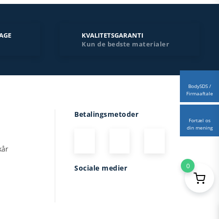
DAGE
KVALITETSGARANTI
Kun de bedste materialer
BodySDS /
Firmaaftale
Betalingsmetoder
Fortæl os
din mening
kår
s
0
Sociale medier