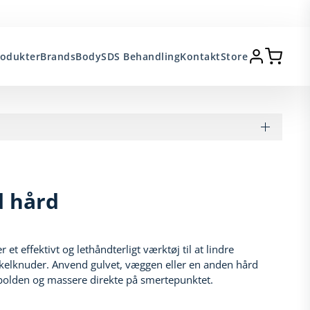
rodukter
Brands
BodySDS Behandling
Kontakt
Store
 hård​
t effektivt og lethåndterligt værktøj til at lindre
lknuder. Anvend gulvet, væggen eller en anden hård
e bolden og massere direkte på smertepunktet.