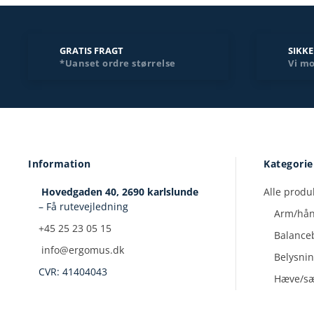
GRATIS FRAGT
SIKK
*Uanset ordre størrelse
Vi mo
Information
Kategorie
Hovedgaden 40,
2690 karlslunde
Alle produ
– Få rutevejledning
Arm/hån
+45 25 23 05 15
Balance
​
info@ergomus.dk
Belysni
CVR: 41404043
Hæve/s