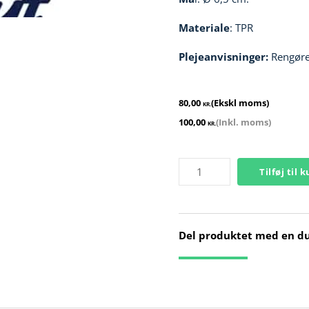
Materiale
: TPR
Plejeanvisninger:
Rengøre
80,00
(Ekskl moms)
KR.
100,00
(Inkl. moms)
KR.
Massagebold
Tilføj til 
hård​
antal
Del produktet med en d