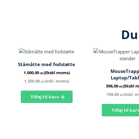
Du
Ståmåtte med fodstøtte​
MouseTrapp
1.000,00
(Ekskl moms)
KR.
Laptop/Tab
1.250,00
(Inkl. moms)
KR.
596,00
(Ekskl 
KR.
745,00
(Inkl. 
KR.
Tilføj til kurv
Tilføj til kur