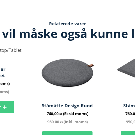
Relaterede varer
 vil måske også kunne l
er
let
moms)
moms)
Ståmåtte Design Rund
Ståm
v
760,00
(Ekskl moms)
760,
KR.
950,00
(Inkl. moms)
950,
KR.