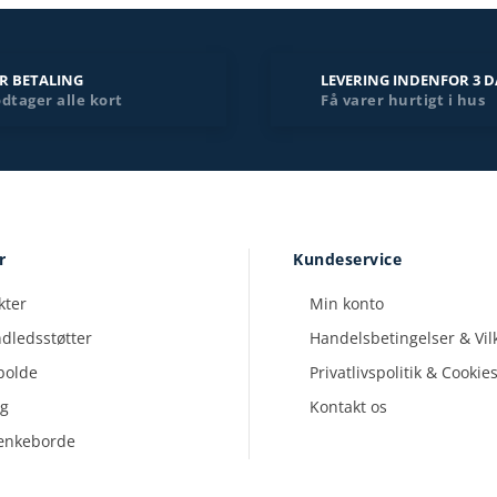
ER BETALING
LEVERING INDENFOR 3 
dtager alle kort
Få varer hurtigt i hus
r
Kundeservice
kter
Min konto
dledsstøtter
Handelsbetingelser & Vil
bolde
Privatlivspolitik & Cookie
ng
Kontakt os
ænkeborde