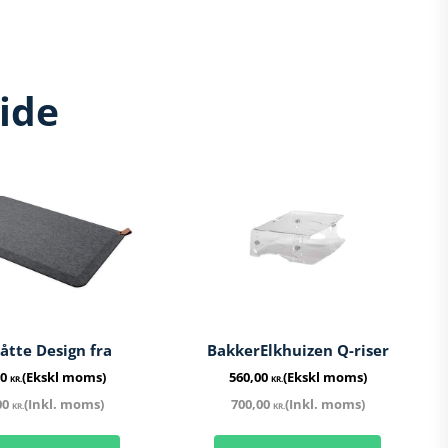
ide
åtte Design fra
BakkerElkhuizen Q-riser
00
(Ekskl moms)
560,00
(Ekskl moms)
KR.
KR.
00
(Inkl. moms)
700,00
(Inkl. moms)
KR.
KR.