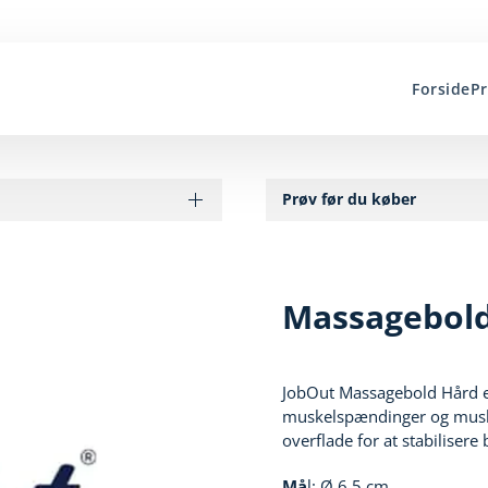
Forside
P
Prøv før du køber
Massagebold
JobOut Massagebold Hård er e
muskelspændinger og muske
overflade for at stabiliser
Må
l: Ø 6,5 cm.