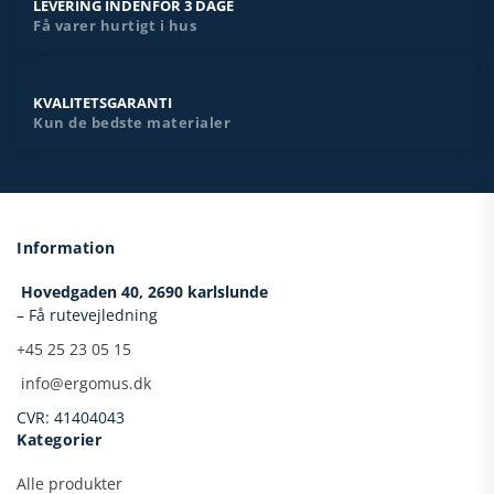
LEVERING INDENFOR 3 DAGE
Få varer hurtigt i hus
KVALITETSGARANTI
Kun de bedste materialer
Information
Hovedgaden 40,
2690 karlslunde
– Få rutevejledning
+45 25 23 05 15
​
info@ergomus.dk
CVR: 41404043
Kategorier
Alle produkter