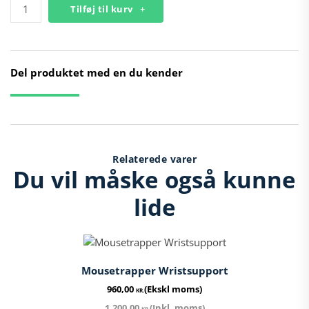
Vandflaske
Tilføj til kurv
Camouflage
antal
Del produktet med en du kender
Relaterede varer
Du vil måske også kunne
lide
Mousetrapper Wristsupport
960,00
(Ekskl moms)
KR.
1.200,00
(Inkl. moms)
KR.