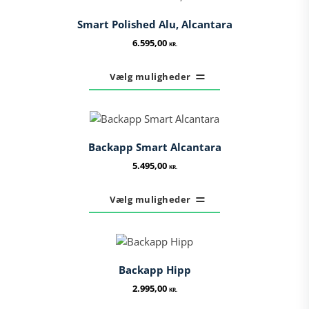
Smart Polished Alu, Alcantara
6.595,00
KR.
Dette
vare
Vælg muligheder
har
flere
varianter.
Mulighederne
Backapp Smart Alcantara
kan
vælges
5.495,00
KR.
på
Dette
varesiden
vare
Vælg muligheder
har
flere
varianter.
Mulighederne
Backapp Hipp
kan
vælges
2.995,00
KR.
på
Dette