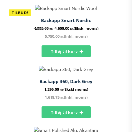
TILBUD!
Backapp Smart Nordic
Den
Den
4.995,00
4.600,00
(Ekskl moms)
KR.
KR.
oprindelige
aktuelle
5.750,00
(Inkl. moms)
KR.
pris
pris
var:
er:
Tilføj til kurv
4.995,00 kr..
4.600,00 kr..
Backapp 360, Dark Grey
1.295,00
(Ekskl moms)
KR.
1.618,75
(Inkl. moms)
KR.
Tilføj til kurv