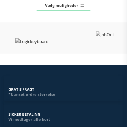
varesiden
vare
Vælg muligheder
har
flere
varianter.
Mulighederne
kan
vælges
på
varesiden
GRATIS FRAGT
*Uanset ordre størrelse
SIKKER BETALING
Vi modtager alle kort