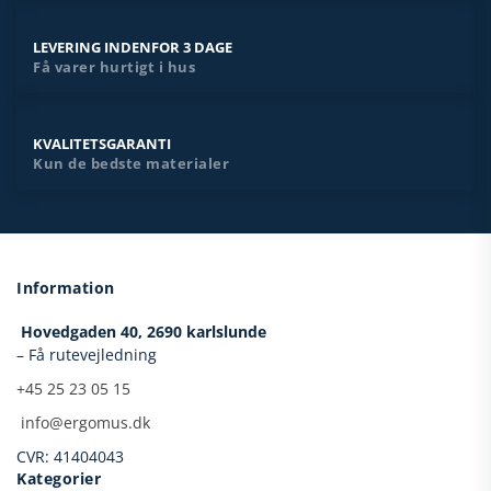
LEVERING INDENFOR 3 DAGE
Få varer hurtigt i hus
KVALITETSGARANTI
Kun de bedste materialer
Information
Hovedgaden 40,
2690 karlslunde
– Få rutevejledning
+45 25 23 05 15
​
info@ergomus.dk
CVR: 41404043
Kategorier